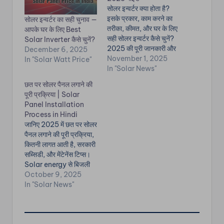
सोलर इन्वर्टर क्या होता है?
इसके प्रकार, काम करने का
सोलर इन्वर्टर का सही चुनाव —
तरीका, कीमत, और घर के लिए
आपके घर के लिए Best
सही सोलर इन्वर्टर कैसे चुनें?
Solar Inverter कैसे चुनें?
2025 की पूरी जानकारी और
December 6, 2025
FAQ! ✅ सोलर इन्वर्टर क्या
November 1, 2025
In "Solar Watt Price"
होता है? Solar Panel DC
In "Solar News"
(Direct Current) बिजली
छत पर सोलर पैनल लगाने की
बनाता है,लेकिन घर में चलने
पूरी प्रक्रिया | Solar
वाले Appliances को
Panel Installation
चाहिए AC
Process in Hindi
(Alternating…
जानिए 2025 में छत पर सोलर
पैनल लगाने की पूरी प्रक्रिया,
कितनी लागत आती है, सरकारी
सब्सिडी, और मेंटेनेंस टिप्स।
Solar energy से बिजली
बिल में कैसे करें भारी बचत।
October 9, 2025
🌞 परिचय: सोलर एनर्जी क्यों
In "Solar News"
ज़रूरी है? भारत में बढ़ती
बिजली की कीमतों और प्रदूषण
की समस्या के बीच सौर…