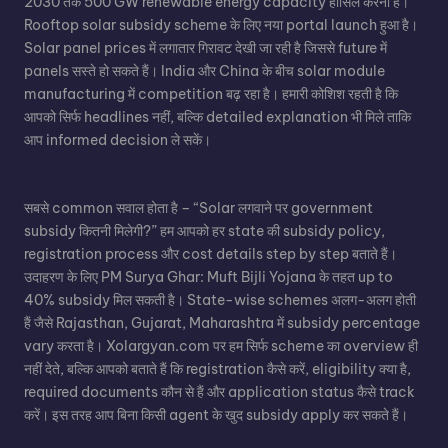
2030 तक 500 GW renewable energy capacity हासिल करना है।
Rooftop solar subsidy scheme के लिए नया portal launch हुआ है।
Solar panel
prices में लगातार गिरावट देखी जा रही है जिससे future में
panels सस्ते हो सकते हैं। India और China के बीच solar module
manufacturing में competition बढ़ रहा है। हमारी कोशिश रहती है कि
आपको सिर्फ headlines नहीं, बल्कि detailed explanation भी मिले ताकि
आप informed decision ले सकें।
सबसे common सवाल होता है – “Solar लगवाने पर government
subsidy कितनी मिलेगी?” हम आपको हर state की subsidy policy,
registration process और cost details step by step बताते हैं।
उदाहरण के लिए PM Surya Ghar: Muft Bijli Yojana के तहत up to
40% subsidy मिल सकती है। State-wise schemes अलग-अलग होती
हैं जैसे Rajasthan, Gujarat, Maharashtra में subsidy percentage
vary करता है। Xolargyan.com पर हम सिर्फ scheme का overview ही
नहीं देते, बल्कि आपको बताते हैं कि registration कैसे करें, eligibility क्या है,
required documents कौन से हैं और application status कैसे track
करें। इस तरह आप बिना किसी agent के खुद subsidy apply कर सकते हैं।