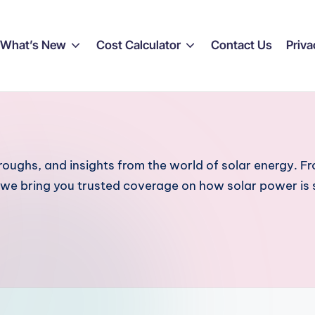
What’s New
Cost Calculator
Contact Us
Priva
hroughs, and insights from the world of solar energy. 
s, we bring you trusted coverage on how solar power is 