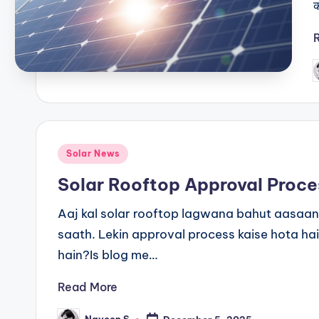
P
b
Posted
Solar News
in
Solar Rooftop Approval Proc
Aaj kal solar rooftop lagwana bahut aasaan
saath. Lekin approval process kaise hota ha
hain?Is blog me…
Read More