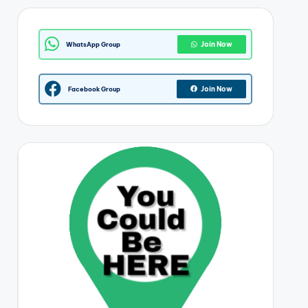
Join Now
WhatsApp Group
Join Now
Facebook Group