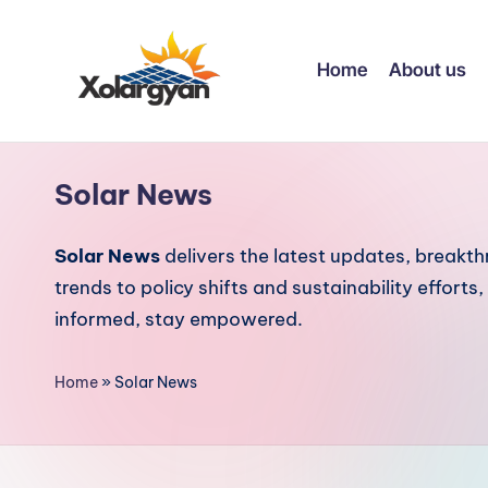
Skip
Home
About us
to
content
X
o
Solar News
l
Solar News
delivers the latest updates, breakt
a
trends to policy shifts and sustainability effort
r
informed, stay empowered.
g
Home
»
Solar News
y
a