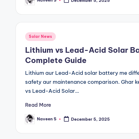
Naveen S
December 5, 2025
Posted
by
Posted
Solar News
in
Lithium vs Lead-Acid Solar Ba
Complete Guide
Lithium aur Lead-Acid solar battery me differ
safety aur maintenance comparison. Ghar ke li
vs Lead-Acid Solar…
Read More
Naveen S
December 5, 2025
Posted
by