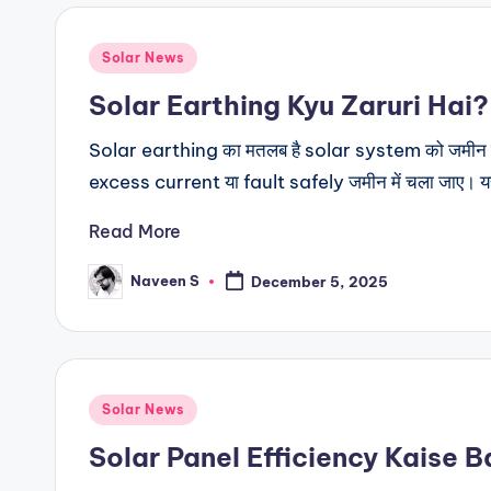
Posted
Solar News
in
Solar Earthing Kyu Zaruri Hai
Solar earthing का मतलब है solar system को जमीन मे
excess current या fault safely जमीन में चला जाए। 
Read More
Naveen S
December 5, 2025
Posted
by
Posted
Solar News
in
Solar Panel Efficiency Kaise