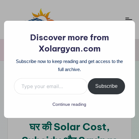
Skip
to
content
X
Discover more from
o
Xolargyan.com
Home
»
Solar Rooftop Calculator क्या है? अपने घर की Solar Cost, Subsidy और Savings
कैसे पता लगाएँ?
l
Subscribe now to keep reading and get access to the
a
full archive.
r
Type your email…
Posted
g
Solar News
Subscribe
in
Solar Rooftop
y
Continue reading
a
Calculator क्या है? अपने
n.
घर की Solar Cost,
c
o