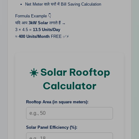
Net Meter वाले घरों में Bill Saving Calculation
Formula Example 👇
यदि आप
3kW Solar
लगाते हैं →
3 × 4.5 =
13.5 Units/Day
≈
400 Units/Month
FREE ✅⚡
☀️ Solar Rooftop
Calculator
Rooftop Area (in square meters):
Solar Panel Efficiency (%):