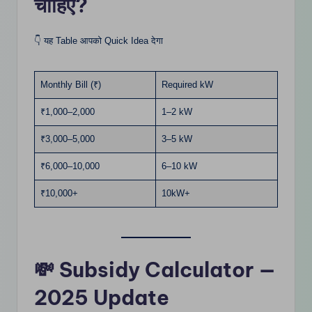
चाहिए?
👇 यह Table आपको Quick Idea देगा
Monthly Bill (₹)
Required kW
₹1,000–2,000
1–2 kW
₹3,000–5,000
3–5 kW
₹6,000–10,000
6–10 kW
₹10,000+
10kW+
💸 Subsidy Calculator —
2025 Update