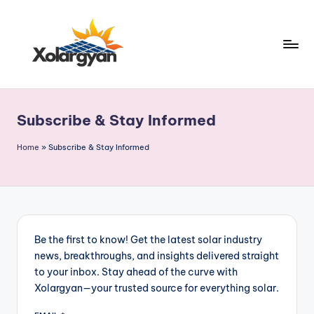
Skip
to
content
X
o
Subscribe & Stay Informed
l
a
Home
»
Subscribe & Stay Informed
r
g
y
a
Be the first to know! Get the latest solar industry
news, breakthroughs, and insights delivered straight
n.
to your inbox. Stay ahead of the curve with
c
Xolargyan—your trusted source for everything solar.
o