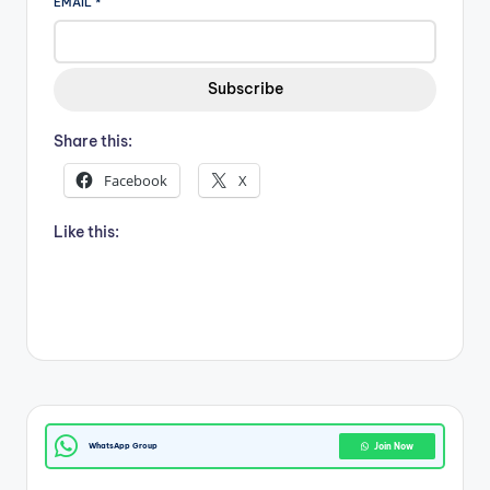
EMAIL
*
m
Subscribe
Share this:
Facebook
X
Like this:
WhatsApp Group
Join Now