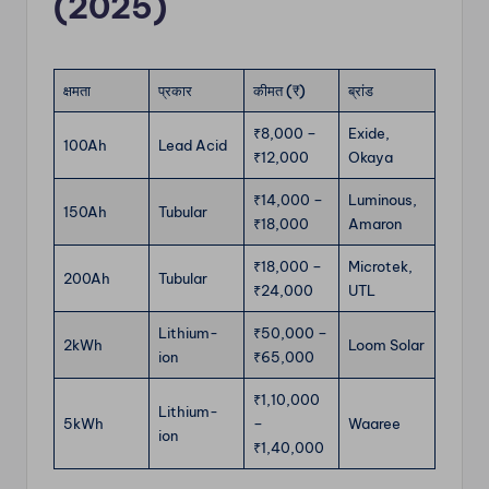
(2025)
क्षमता
प्रकार
कीमत (₹)
ब्रांड
₹8,000 –
Exide,
100Ah
Lead Acid
₹12,000
Okaya
₹14,000 –
Luminous,
150Ah
Tubular
₹18,000
Amaron
₹18,000 –
Microtek,
200Ah
Tubular
₹24,000
UTL
Lithium-
₹50,000 –
2kWh
Loom Solar
ion
₹65,000
₹1,10,000
Lithium-
5kWh
–
Waaree
ion
₹1,40,000