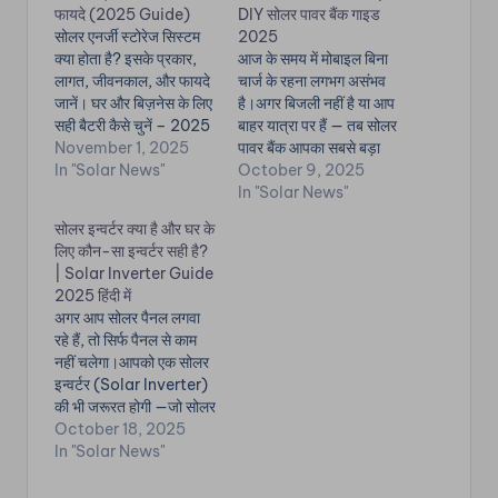
फायदे (2025 Guide)
DIY सोलर पावर बैंक गाइड
सोलर एनर्जी स्टोरेज सिस्टम
2025
क्या होता है? इसके प्रकार,
आज के समय में मोबाइल बिना
लागत, जीवनकाल, और फायदे
चार्ज के रहना लगभग असंभव
जानें। घर और बिज़नेस के लिए
है।अगर बिजली नहीं है या आप
सही बैटरी कैसे चुनें – 2025
बाहर यात्रा पर हैं — तब सोलर
पूरी गाइड। ✅ सोलर एनर्जी
November 1, 2025
पावर बैंक आपका सबसे बड़ा
स्टोरेज सिस्टम क्या है? जब
In "Solar News"
सहायक बन सकता है। यह
October 9, 2025
आपका सोलर पैनल बिजली
ऐसा उपकरण है जो सूरज की
In "Solar News"
बनाता है, लेकिन आपकी खपत
रोशनी से चार्ज होकर, आपके
सोलर इन्वर्टर क्या है और घर के
कम होती है, तब वह
मोबाइल, कैमरा या लैपटॉप
लिए कौन-सा इन्वर्टर सही है?
अतिरिक्त…
को…
| Solar Inverter Guide
2025 हिंदी में
अगर आप सोलर पैनल लगवा
रहे हैं, तो सिर्फ पैनल से काम
नहीं चलेगा।आपको एक सोलर
इन्वर्टर (Solar Inverter)
की भी जरूरत होगी —जो सोलर
पैनल से आने वाली DC
October 18, 2025
(Direct Current) बिजली
In "Solar News"
को AC (Alternating
Current) में बदलता है ताकि