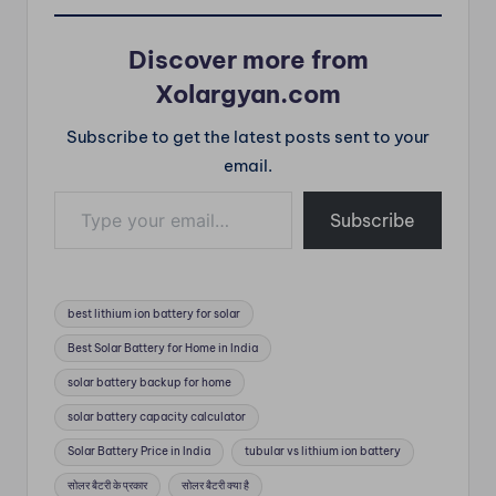
आप अपने घर के पंखे, बल्ब
और उपकरण चला…
Discover more from
Xolargyan.com
Subscribe to get the latest posts sent to your
email.
Type your email…
Subscribe
Tags:
best lithium ion battery for solar
Best Solar Battery for Home in India
solar battery backup for home
solar battery capacity calculator
Solar Battery Price in India
tubular vs lithium ion battery
सोलर बैटरी के प्रकार
सोलर बैटरी क्या है