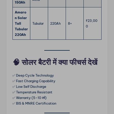
150Ah
Amaro
n Solar
₹23,00
Tall
Tubular
220Ah
8+
0
Tubular
220Ah
🧠
सोलर बैटरी में क्या फीचर्स देखें
✅ Deep Cycle Technology
✅ Fast Charging Capability
✅ Low Self Discharge
✅ Temperature Resistant
✅ Warranty (5–10 वर्ष)
✅ BIS & MNRE Certification