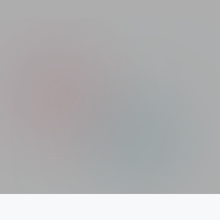
Xolargyan.com – Your Trusted Guide for Solar