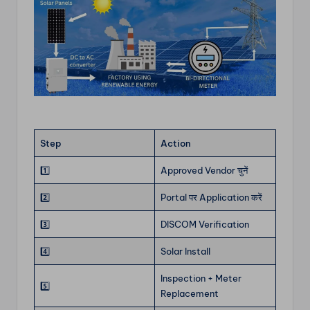
Step
Action
1️⃣
Approved Vendor चुनें
2️⃣
Portal पर Application करें
3️⃣
DISCOM Verification
4️⃣
Solar Install
Inspection + Meter
5️⃣
Replacement