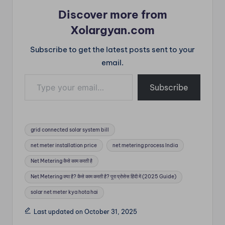
चाहिए AC
Discover more from
(Alternating…
Xolargyan.com
Subscribe to get the latest posts sent to your
email.
Type your email…
Subscribe
Tags:
grid connected solar system bill
net meter installation price
net metering process India
Net Metering कैसे काम करती है
Net Metering क्या है? कैसे काम करती है? पूरा प्रोसेस हिंदी में (2025 Guide)
solar net meter kya hota hai
Last updated on October 31, 2025