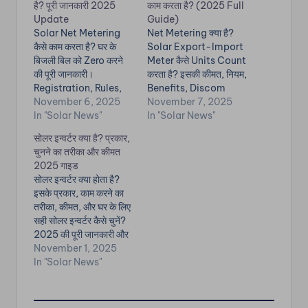
है? पूरी जानकारी 2025
काम करता है? (2025 Full
Update
Guide)
Solar Net Metering
Net Metering क्या है?
कैसे काम करता है? घर के
Solar Export-Import
बिजली बिल को Zero करने
Meter कैसे Units Count
की पूरी जानकारी।
करता है? इसकी कीमत, नियम,
Registration, Rules,
Benefits, Discom
Charges, Benefits और
November 6, 2025
Approval और Bill
November 7, 2025
2025 Subsidy
In "Solar News"
Settlement Process
In "Solar News"
Update। ✅ Solar Net
पूरे Step-by-Step
सोलर इन्वर्टर क्या है? प्रकार,
Metering क्या है? जब
जानें। ☀️ Solar Net
चुनने का तरीका और कीमत
Solar Panel घर से ज्यादा
Metering क्या है? Net
2025 गाइड
बिजली बनाता है, तो Extra
Metering वह सिस्टम है
सोलर इन्वर्टर क्या होता है?
बिजली Grid में भेजी जाती
जहाँ: 🏠 घर में Solar
इसके प्रकार, काम करने का
हैऔर बदले में…
System बना बिजली →
तरीका, कीमत, और घर के लिए
Priority घर पर उपयोग⬆️
सही सोलर इन्वर्टर कैसे चुनें?
Extra…
2025 की पूरी जानकारी और
FAQ! ✅ सोलर इन्वर्टर क्या
November 1, 2025
होता है? Solar Panel DC
In "Solar News"
(Direct Current) बिजली
बनाता है,लेकिन घर में चलने
वाले Appliances को