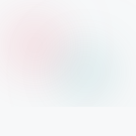
Xolargyan.com – Your Trusted Guide for Solar
News, Solar Subsidy & Solar Updates