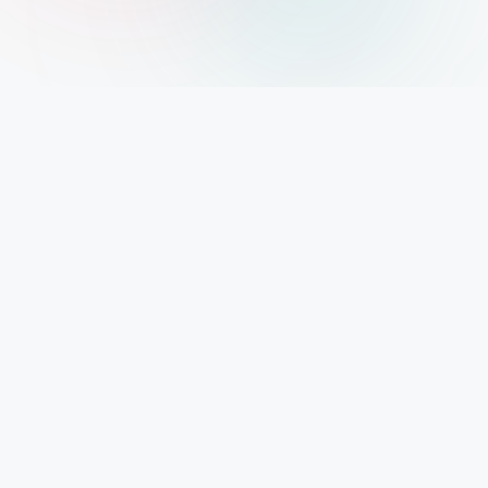
Xolargyan.com – Your Trusted Guide for Solar
News, Solar Subsidy & Solar Updates
आज India renewable energy revolution के दौर से गुजर रहा है। Solar
Power अब सिर्फ एक future technology नहीं रही, बल्कि हर घर, हर
business और हर investor के लिए एक reality बन चुकी है। ऐसे समय में सही
और authentic information पाना बहुत जरूरी है। यही हमारा mission है –
Xolargyan.com। हम किसी government company से जुड़े नहीं हैं, ना
ही किसी private solar brand को promote करते हैं। हम सिर्फ reliable
sources जैसे Google, government portals और reputed
blogging sites से information collect करके, उसे easy language
में आप तक पहुंचाते हैं। चाहे बात हो
solar news
की,
solar subsidy
schemes
की, solar reviews की या फिर
solar company stocks
की