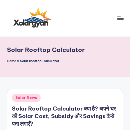
Skip
to
content
X
o
Solar Rooftop Calculator
l
a
Home
»
Solar Rooftop Calculator
r
g
y
Posted
Solar News
a
in
Solar Rooftop Calculator क्या है? अपने घर
n.
की Solar Cost, Subsidy और Savings कैसे
c
पता लगाएँ?
o