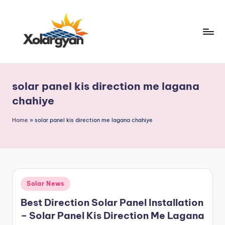
Skip
to
content
X
o
solar panel kis direction me lagana
l
chahiye
a
Home
»
solar panel kis direction me lagana chahiye
r
g
y
a
Posted
Solar News
n.
in
Best Direction Solar Panel Installation
c
– Solar Panel Kis Direction Me Lagana
o