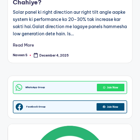
Chahiye?
m
Solar panel ki right direction aur right tilt angle aapke
system ki performance ko 20–30% tak increase kar
sakti hai.Galat direction me lagaye panels hammesha
low generation dete hain. Is…
Read More
Naveen S
December 4, 2025
Posted
by
WhatsApp Group
Join Now
Facebook Group
Join Now