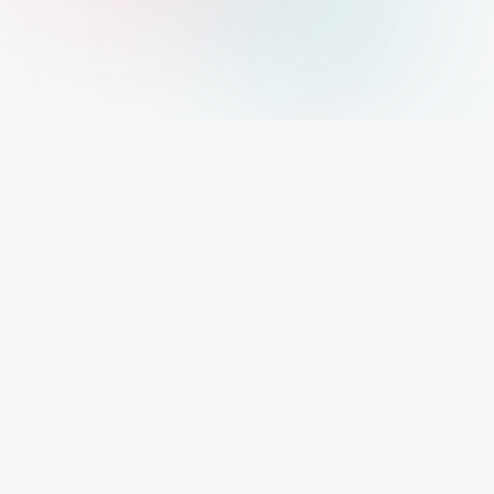
Xolargyan.com – Your Trusted Guide for Solar
News, Solar Subsidy & Solar Updates
आज India renewable energy revolution के दौर से गुजर रहा है। Solar
Power अब सिर्फ एक future technology नहीं रही, बल्कि हर घर, हर
business और हर investor के लिए एक reality बन चुकी है। ऐसे समय में सही
और authentic information पाना बहुत जरूरी है। यही हमारा mission है –
Xolargyan.com। हम किसी government company से जुड़े नहीं हैं, ना
ही किसी private solar brand को promote करते हैं। हम सिर्फ reliable
sources जैसे Google, government portals और reputed
blogging sites से information collect करके, उसे easy language
में आप तक पहुंचाते हैं। चाहे बात हो
solar news
की,
solar subsidy