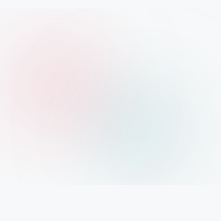
Xolargyan.com – Your Trusted Guide for Solar