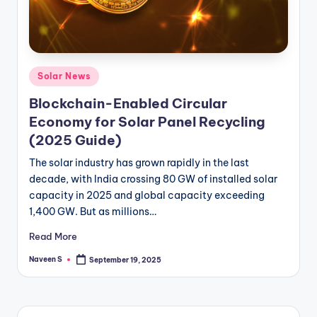
m
Posted
Solar News
in
Blockchain-Enabled Circular
Economy for Solar Panel Recycling
(2025 Guide)
The solar industry has grown rapidly in the last
decade, with India crossing 80 GW of installed solar
capacity in 2025 and global capacity exceeding
1,400 GW. But as millions…
Read More
Naveen S
September 19, 2025
Posted
by