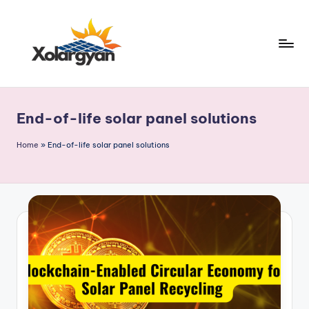
Skip
to
content
X
o
End-of-life solar panel solutions
l
a
Home
»
End-of-life solar panel solutions
r
g
y
a
n.
c
o