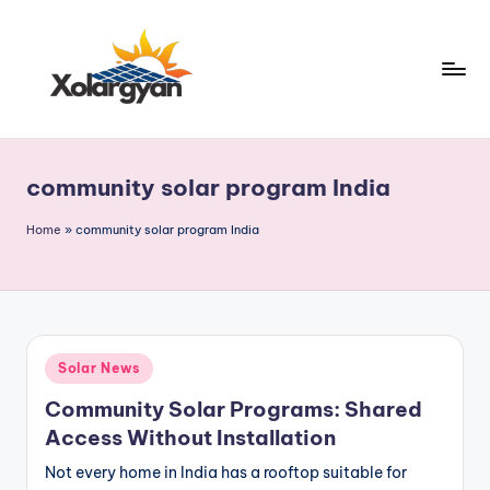
Skip
to
content
X
o
community solar program India
l
a
Home
»
community solar program India
r
g
y
Posted
Solar News
a
in
Community Solar Programs: Shared
n.
Access Without Installation
c
Not every home in India has a rooftop suitable for
o