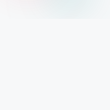
Xolargyan.com – Your Trusted Guide for Solar
News, Solar Subsidy & Solar Updates
आज India renewable energy revolution के दौर से गुजर रहा है। Solar
Power अब सिर्फ एक future technology नहीं रही, बल्कि हर घर, हर
business और हर investor के लिए एक reality बन चुकी है। ऐसे समय में सही
और authentic information पाना बहुत जरूरी है। यही हमारा mission है –
Xolargyan.com। हम किसी government company से जुड़े नहीं हैं, ना
ही किसी private solar brand को promote करते हैं। हम सिर्फ reliable
sources जैसे Google, government portals और reputed
blogging sites से information collect करके, उसे easy language
में आप तक पहुंचाते हैं। चाहे बात हो
solar news
की,
solar subsidy
schemes
की, solar reviews की या फिर
solar company stocks
की
– Xolargyan.com आपको देगा सबसे batter information in simple