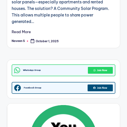
solar panels—especially apartments and rented
m
houses. The solution? A Community Solar Program.
This allows multiple people to share power
generated…
Read More
Naveen S
October 1, 2025
Posted
by
WhatsApp Group
Join Now
Facebook Group
Join Now