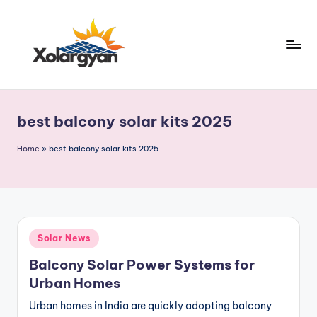
Skip
to
content
X
o
best balcony solar kits 2025
l
a
Home
»
best balcony solar kits 2025
r
g
y
Posted
Solar News
a
in
Balcony Solar Power Systems for
n.
Urban Homes
c
Urban homes in India are quickly adopting balcony
o