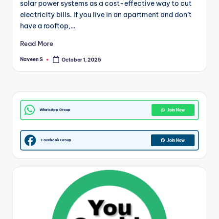
solar power systems as a cost-effective way to cut
m
electricity bills. If you live in an apartment and don’t
have a rooftop,…
Read More
Naveen S
October 1, 2025
Posted
by
WhatsApp Group
Join Now
Facebook Group
Join Now